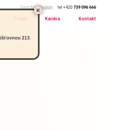
Switch to English
tel
+420
739 096 666
O nás
Kariéra
Kontakt
jišťovnou 213
.