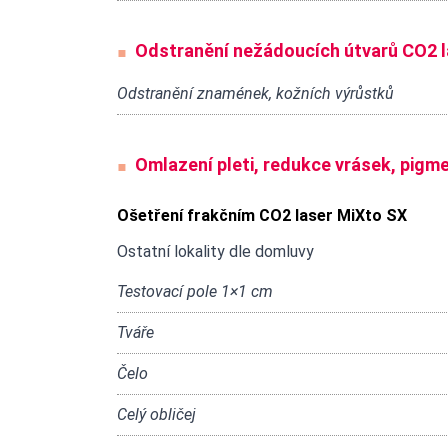
Odstranění nežádoucích útvarů CO2 
Odstranění znamének, kožních výrůstků
Omlazení pleti, redukce vrásek, pigm
Ošetření frakčním CO2 laser MiXto SX
Ostatní lokality dle domluvy
Testovací pole 1×1 cm
Tváře
Čelo
Celý obličej