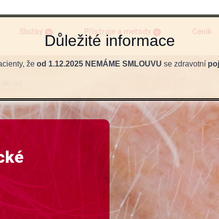
Služby
Přístroje a metody
Ceník
cienty, že
od 1.12.2025 NEMÁME SMLOUVU
se zdravotní
po
zákroky
cké