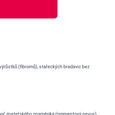
výrůstků (fibromů), stařeckých bradavic bez
např. mateřského znaménka (pigmentový nevus)