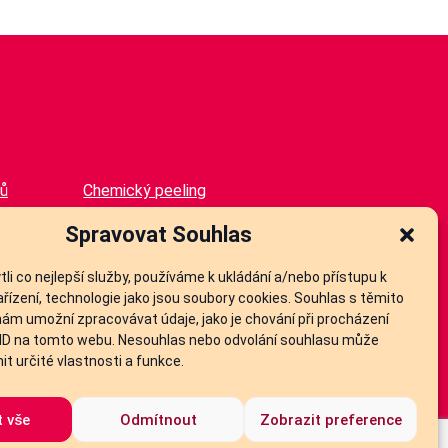
lů
Chemický peeling
Nabízené metody
Spravovat Souhlas
i co nejlepší služby, používáme k ukládání a/nebo přístupu k
řízení, technologie jako jsou soubory cookies. Souhlas s těmito
ám umožní zpracovávat údaje, jako je chování při procházení
 ID na tomto webu. Nesouhlas nebo odvolání souhlasu může
nit určité vlastnosti a funkce.
t vše
Odmítnout
Zobrazit preference