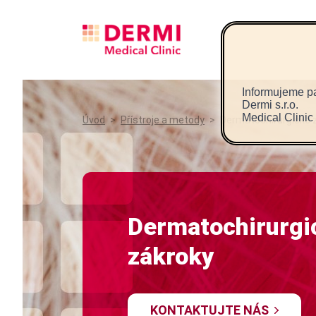
Informujeme pa
Dermi s.r.o.
Medical Clinic
Úvod
>
Přístroje a metody
>
Dermatochirurgické 
Dermatochirurgi
zákroky
KONTAKTUJTE NÁS