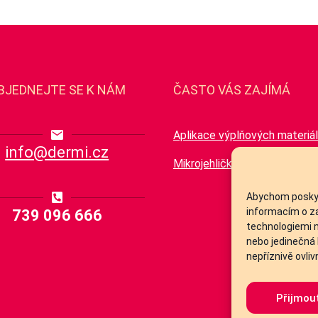
BJEDNEJTE SE K NÁM
ČASTO VÁS ZAJÍMÁ
Aplikace výplňových materiá
info@dermi.cz
Mikrojehličkování
Abychom poskytl
informacím o za
739 096 666
technologiemi n
nebo jedinečná
nepříznivě ovliv
Přijmou