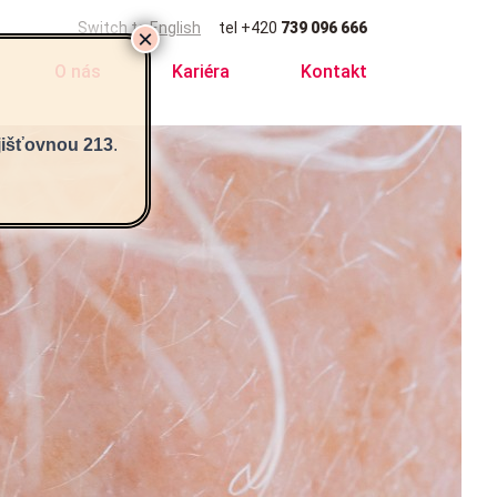
Switch to English
tel
+420
739 096 666
O nás
Kariéra
Kontakt
jišťovnou 213
.