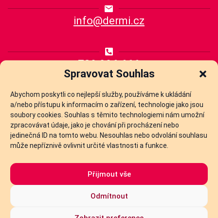
info@dermi.cz
739 096 666
Spravovat Souhlas
Abychom poskytli co nejlepší služby, používáme k ukládání
ČASTO VÁS ZAJÍMÁ
a/nebo přístupu k informacím o zařízení, technologie jako jsou
soubory cookies. Souhlas s těmito technologiemi nám umožní
zpracovávat údaje, jako je chování při procházení nebo
Aplikace výplňových materiálů
jedinečná ID na tomto webu. Nesouhlas nebo odvolání souhlasu
může nepříznivě ovlivnit určité vlastnosti a funkce.
Mikrojehličkování
Chemický peeling
Přijmout vše
Nabízené metody
Odmítnout
Zobrazit preference