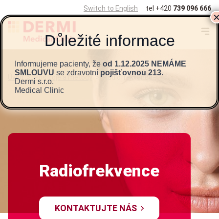
Switch to English
tel
+420
739 096 666
Informujeme pacienty, že
od 1.12.2025 NEMÁME
SMLOUVU
se zdravotní
pojišťovnou 213
.
Úvod
>
Přístroje a metody
>
Radiofrekvence
Dermi s.r.o.
Medical Clinic
Radiofrekvence
KONTAKTUJTE NÁS