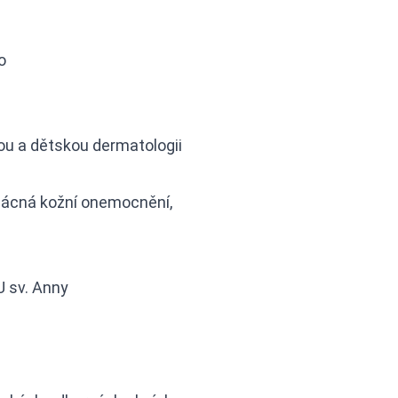
o
u a dětskou dermatologii
zácná kožní onemocnění,
U sv. Anny