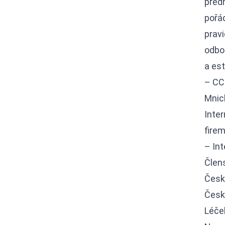
před
pořá
prav
odbo
a es
– CC
Mnic
Inte
fire
– Int
Člens
Česk
Česk
Léčeb