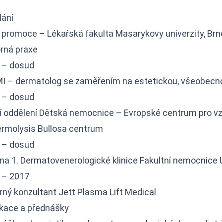
lání
 promoce – Lékařská fakulta Masarykovy univerzity, Brn
rná praxe
 – dosud
I – dermatolog se zaměřením na estetickou, všeobecno
 – dosud
í oddělení Dětská nemocnice – Evropské centrum pro v
ermolysis Bullosa centrum
 – dosud
na 1. Dermatovenerologické klinice Fakultní nemocnice 
 – 2017
ný konzultant Jett Plasma Lift Medical
ikace a přednášky