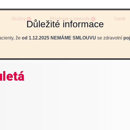
Služby
Přístroje a metody
Ceník
cienty, že
od 1.12.2025 NEMÁME SMLOUVU
se zdravotní
po
letá