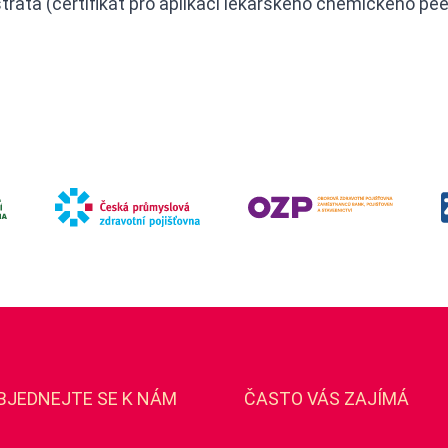
rata (certifikát pro aplikaci lékařského chemického pee
BJEDNEJTE SE K NÁM
ČASTO VÁS ZAJÍMÁ