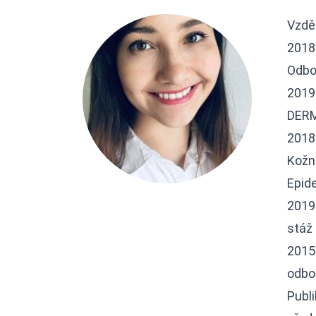
Vzdě
2018
Odbo
2019
DERM
2018
Kožn
Epid
2019
stáž 
2015
odbor
Publ