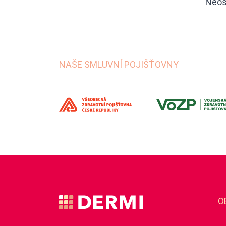
Neost
NAŠE SMLUVNÍ POJIŠŤOVNY
O