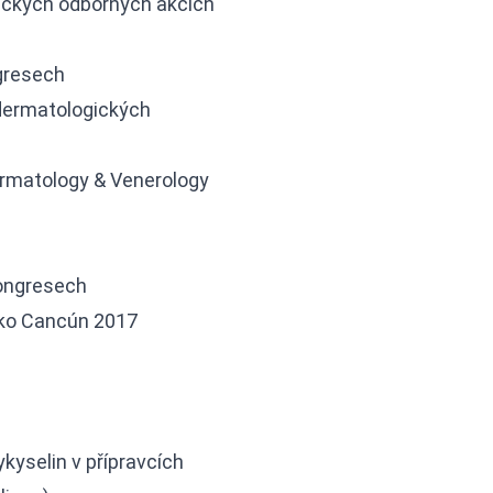
rických odborných akcích
gresech
 dermatologických
ermatology & Venerology
kongresech
xiko Cancún 2017
kyselin v přípravcích