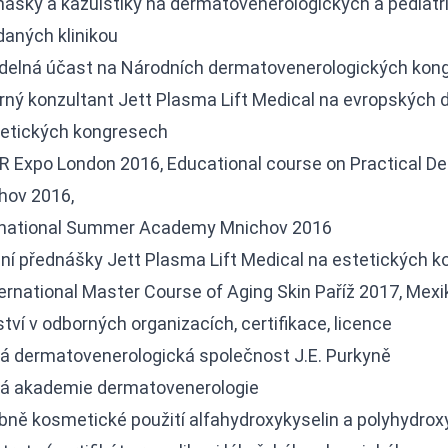
nášky a kazuistiky na dermatovenerologických a pediat
daných klinikou
idelná účast na Národních dermatovenerologických kon
rný konzultant Jett Plasma Lift Medical na evropských
tetických kongresech
R Expo London 2016, Educational course on Practical D
hov 2016,
rnational Summer Academy Mnichov 2016
mní přednášky Jett Plasma Lift Medical na estetických 
ernational Master Course of Aging Skin Paříž 2017, Me
tví v odborných organizacích, certifikace, licence
á dermatovenerologická společnost J.E. Purkyně
á akademie dermatovenerologie
ně kosmetické použití alfahydroxykyselin a polyhydroxy